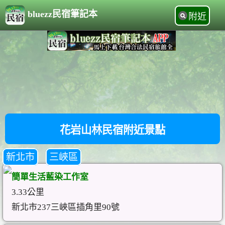
bluezz民宿筆記本
附近
花岩山林民宿附近景點
新北市
三峽區
簡單生活藍染工作室
3.33公里
新北市237三峽區插角里90號