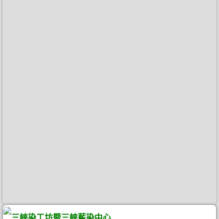
三峽染工坊暨三峽藍染中心