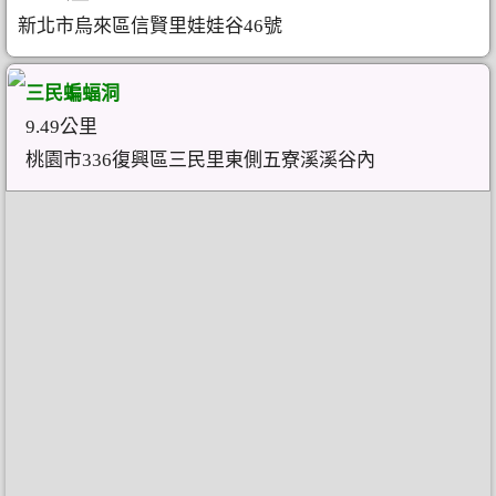
新北市烏來區信賢里娃娃谷46號
三民蝙蝠洞
9.49公里
桃園市336復興區三民里東側五寮溪溪谷內