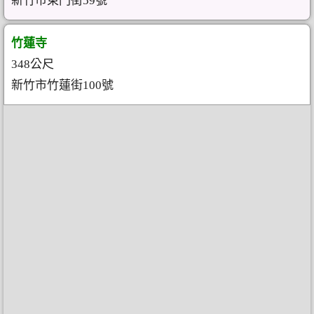
新竹市東門街59號
竹蓮寺
348公尺
新竹市竹蓮街100號