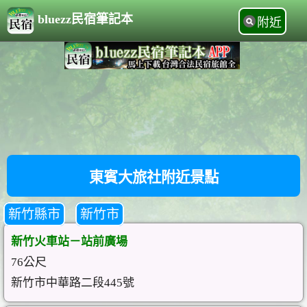
bluezz民宿筆記本
附近
東賓大旅社附近景點
新竹縣市
新竹市
新竹火車站－站前廣場
76公尺
新竹市中華路二段445號