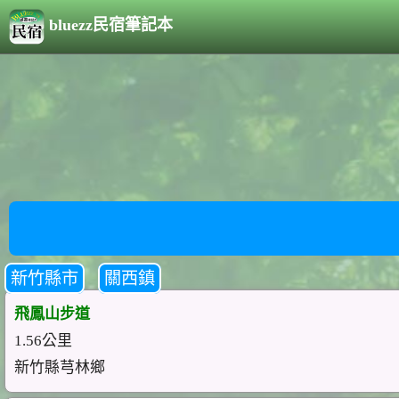
bluezz民宿筆記本
新竹縣市
關西鎮
飛鳳山步道
1.56公里
新竹縣芎林鄉