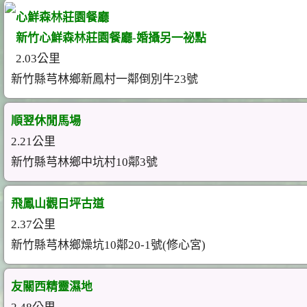
心鮮森林莊園餐廳
新竹心鮮森林莊園餐廳-婚攝另一祕點
2.03公里
新竹縣芎林鄉新鳳村一鄰倒別牛23號
順翌休閒馬場
2.21公里
新竹縣芎林鄉中坑村10鄰3號
飛鳳山觀日坪古道
2.37公里
新竹縣芎林鄉燥坑10鄰20-1號(修心宮)
友關西精靈濕地