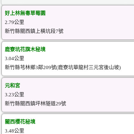
好上林無毒草莓園
2.79公里
新竹縣關西鎮上橫坑段7號
鹿寮坑花旗木秘境
3.04公里
新竹縣芎林鄉3鄰209號(鹿寮坑華龍村三元宮後山坡)
元和宮
3.23公里
新竹縣關西鎮坪林隧道29號
關西櫻花秘境
3.48公里