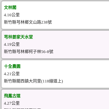
文林閣
4.16公里
新竹縣芎林鄉文山路238號
芎林姜家天水堂
4.19公里
新竹縣芎林鄉柯子林56-8號
十全農園
4.21公里
新竹縣關西鎮大同里(118線道上)
飛鳳古道
4.27公里