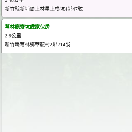
2.48公里
新竹縣新埔鎮上林里上橫坑4鄰47號
芎林鹿寮坑鍾家伙房
2.6公里
新竹縣芎林鄉華龍村2鄰214號