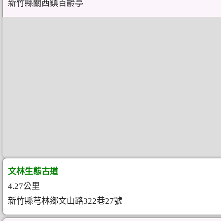
新竹縣關西鎮百齡亭
文林生態古道
4.27公里
新竹縣芎林鄉文山路322巷27號