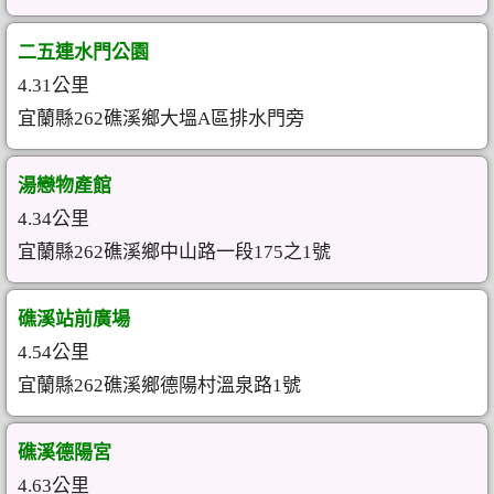
二五連水門公園
4.31公里
宜蘭縣262礁溪鄉大塭A區排水門旁
湯戀物產館
4.34公里
宜蘭縣262礁溪鄉中山路一段175之1號
礁溪站前廣場
4.54公里
宜蘭縣262礁溪鄉德陽村溫泉路1號
礁溪德陽宮
4.63公里