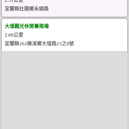
2.51公里
宜蘭縣壯圍鄉永鎮路
大塭觀光休閒養殖場
2.69公里
宜蘭縣262礁溪鄉大塭路23之8號