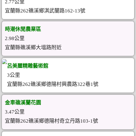
2.77公里
宜蘭縣262礁溪鄉淇武蘭路162-13號
時潮休閒農業區
2.98公里
宜蘭縣礁溪鄉大塭路附近
呂美麗精雕藝術館
3公里
宜蘭縣262礁溪鄉德陽村興農路322巷1號
金車礁溪蘭花園
3.47公里
宜蘭縣262礁溪鄉德陽村奇立丹路103-1號