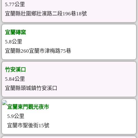
5.77公里
宜蘭縣壯圍鄉壯濱路二段196巷18號
宜蘭磚窯
5.8公里
宜蘭縣260宜蘭市津梅路75巷
竹安溪口
5.84公里
宜蘭縣頭城鎮竹安溪口
宜蘭東門觀光夜市
5.9公里
宜蘭市聖後街15號