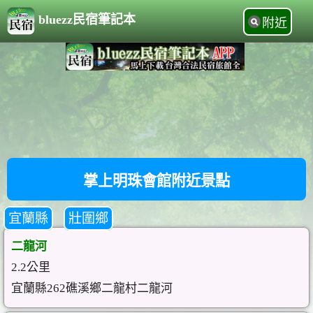
bluezz民宿筆記本
附近
掌上明珠會館附近景點
宜蘭縣
壯圍鄉
二龍河
2.2公里
宜蘭縣262礁溪鄉二龍村二龍河