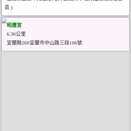
區 )
昭應宮
6.36公里
宜蘭縣260宜蘭市中山路三段106號