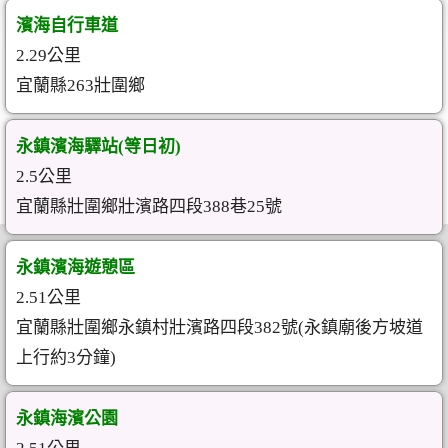
濱海自行車道
2.29公里
宜蘭縣263壯圍鄉
永鎮濱海驛站(等日初)
2.5公里
宜蘭縣壯圍鄉壯濱路四段388巷25號
永鎮濱海遊憩區
2.51公里
宜蘭縣壯圍鄉永鎮村壯濱路四段382號(永鎮廟後方坡道
上行約3分鐘)
永鎮海濱公園