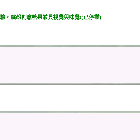
，繽紛創意糖果兼具視覺與味覺!(已停業)