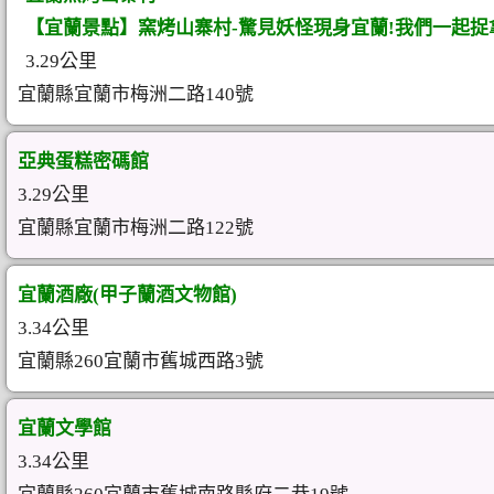
【宜蘭景點】窯烤山寨村-驚見妖怪現身宜蘭!我們一起捉
3.29公里
宜蘭縣宜蘭市梅洲二路140號
亞典蛋糕密碼館
3.29公里
宜蘭縣宜蘭市梅洲二路122號
宜蘭酒廠(甲子蘭酒文物館)
3.34公里
宜蘭縣260宜蘭市舊城西路3號
宜蘭文學館
3.34公里