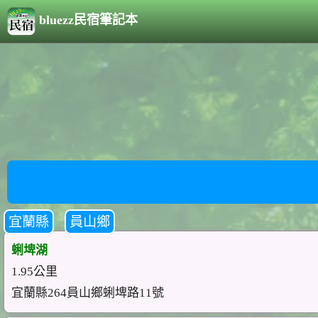
bluezz民宿筆記本
宜蘭縣
員山鄉
蜊埤湖
1.95公里
宜蘭縣264員山鄉蜊埤路11號