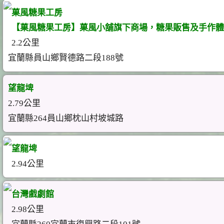
菓風糖果工房
【菓風糖果工房】菓風小舖旗下商場，糖果販售及手作體驗
2.2公里
宜蘭縣員山鄉賢德路二段188號
望龍埤
2.79公里
宜蘭縣264員山鄉枕山村坡城路
望龍埤
2.94公里
台灣戲劇館
2.98公里