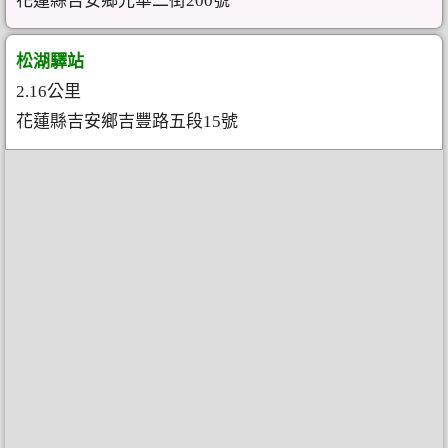
花蓮縣吉安鄉光華二街200號
松湖驛站
2.16公里
花蓮縣吉安鄉吉豐路五段15號