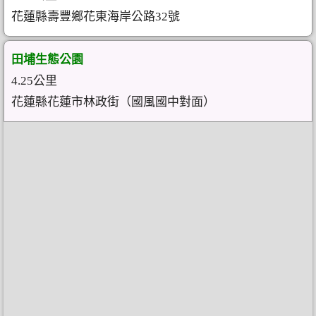
花蓮縣壽豐鄉花東海岸公路32號
田埔生態公園
4.25公里
花蓮縣花蓮市林政街（國風國中對面）