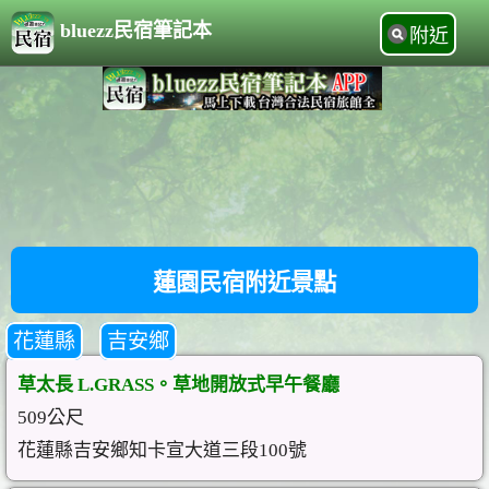
bluezz民宿筆記本
附近
蓮園民宿附近景點
花蓮縣
吉安鄉
草太長 L.GRASS。草地開放式早午餐廳
509公尺
花蓮縣吉安鄉知卡宣大道三段100號