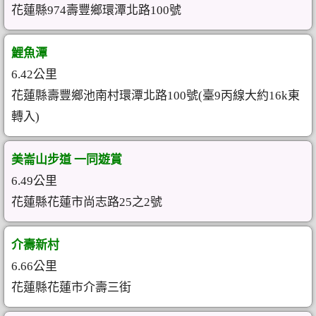
花蓮縣974壽豐鄉環潭北路100號
鯉魚潭
6.42公里
花蓮縣壽豐鄉池南村環潭北路100號(臺9丙線大約16k東
轉入)
美崙山步道 一同遊賞
6.49公里
花蓮縣花蓮市尚志路25之2號
介壽新村
6.66公里
花蓮縣花蓮市介壽三街