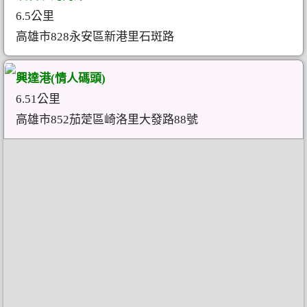
6.5公里
高雄市828永安區新港里石斑路
興達港(情人碼頭)
6.51公里
高雄市852茄萣區崎洛里大發路88號