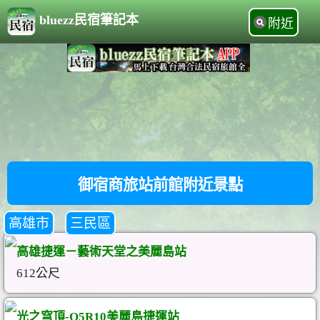
bluezz民宿筆記本
附近
御宿商旅站前館附近景點
高雄市
三民區
高雄捷運－藝術天堂之美麗島站
612公尺
光之穹頂-O5R10美麗島捷運站