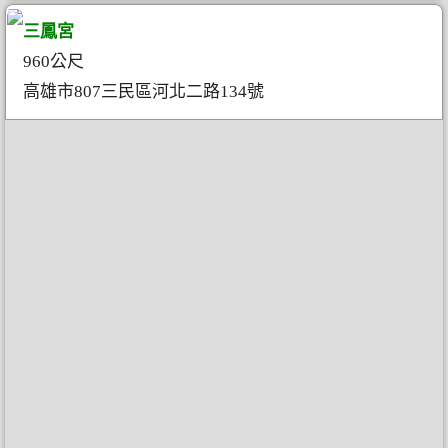
三鳳宮
960公尺
高雄市807三民區河北二路134號