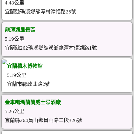
4.48公里
宜蘭縣礁溪鄉龍潭村漳福路25號
龍潭湖風景區
5.19公里
宜蘭縣262礁溪鄉礁溪鄉龍潭村環湖路1號
宜蘭積木博物館
5.19公里
宜蘭市縣政北路2號
金車噶瑪蘭蘭威士忌酒廠
5.26公里
宜蘭縣264員山鄉員山路二段326號