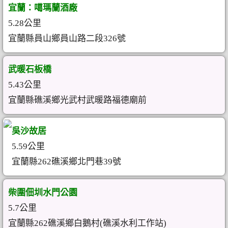
宜蘭：噶瑪蘭酒廠
5.28公里
宜蘭縣員山鄉員山路二段326號
武暖石板橋
5.43公里
宜蘭縣礁溪鄉光武村武暖路福德廟前
吳沙故居
5.59公里
宜蘭縣262礁溪鄉北門巷39號
柴圍佃圳水門公園
5.7公里
宜蘭縣262礁溪鄉白鵝村(礁溪水利工作站)