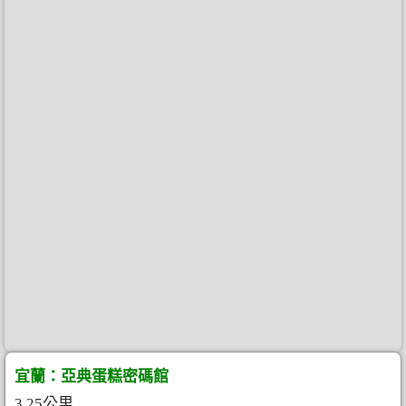
宜蘭：亞典蛋糕密碼館
3.25公里