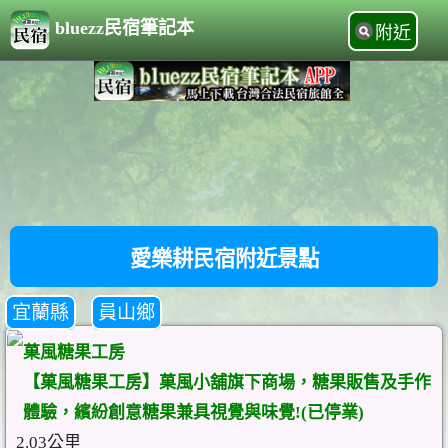
bluezz民宿筆記本
附近
愛樂耕民宿附近景點
宜蘭縣
員山鄉
菓風糖果工房
【菓風糖果工房】菓風小舖旗下商場，糖果販售及手作
體驗，繽紛創意糖果兼具視覺與味覺!(已停業)
2.03公里