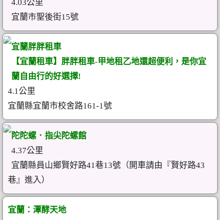
4.03公里
宜蘭市聖後街15號
宜蘭胖胖租車
【宜蘭租車】胖胖租車-甲地租乙地還超便利，是你宜
蘭自由行的好選擇!
4.1公里
宜蘭縣宜蘭市校舍路161-1號
陀陀螺．指尖陀螺館
4.37公里
宜蘭縣員山鄉賢好路41巷13號（開車請由『賢好路43
巷』進入）
宜蘭：潭酵天地