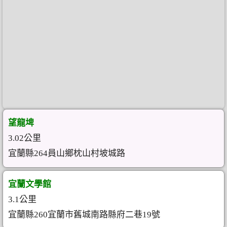
望龍埤
3.02公里
宜蘭縣264員山鄉枕山村坡城路
宜蘭文學館
3.1公里
宜蘭縣260宜蘭市舊城南路縣府二巷19號