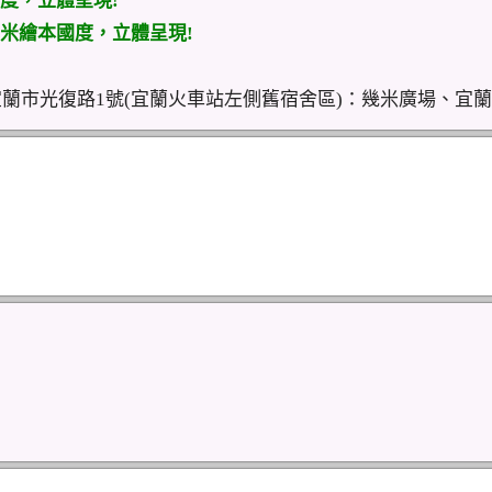
度，立體呈現!
米繪本國度，立體呈現!
宜蘭市光復路1號(宜蘭火車站左側舊宿舍區)：幾米廣場、宜蘭