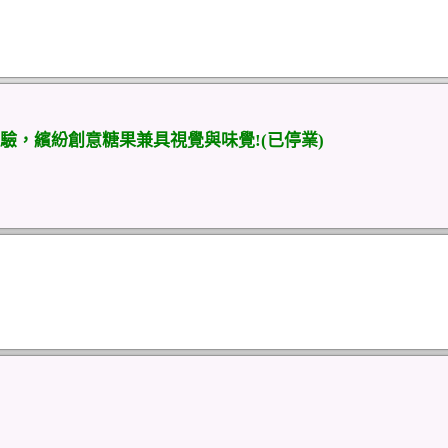
，繽紛創意糖果兼具視覺與味覺!(已停業)