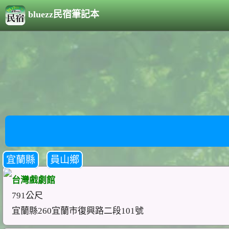
bluezz民宿筆記本
宜蘭縣
員山鄉
台灣戲劇館
791公尺
宜蘭縣260宜蘭市復興路二段101號