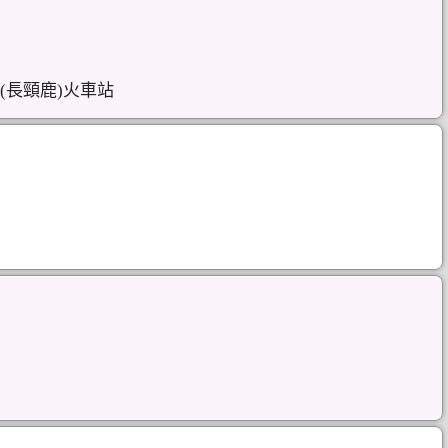
(長頸鹿)火車站