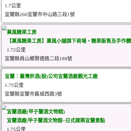
1.7公里
宜蘭縣260宜蘭市中山路三段1號
菓風糖果工房
【菓風糖果工房】菓風小舖旗下商場，糖果販售及手作體驗
1.72公里
宜蘭縣員山鄉賢德路二段188號
宜蘭：臺灣菸酒(股)公司宜蘭酒廠觀光工廠
1.75公里
宜蘭縣宜蘭市舊城西路3號
宜蘭酒廠(甲子蘭酒文物館)
宜蘭酒廠|甲子蘭酒文物館~日式建築宜蘭景點
1.75公里