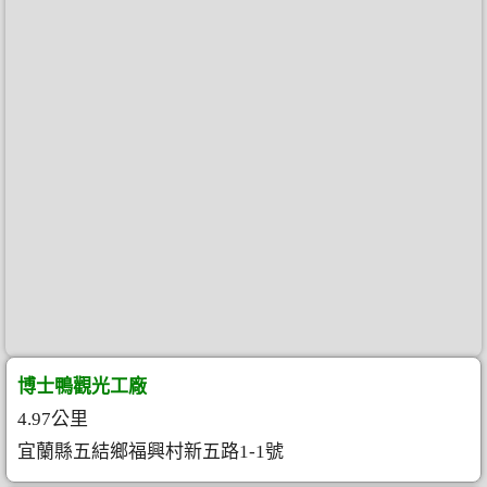
博士鴨觀光工廠
4.97公里
宜蘭縣五結鄉福興村新五路1-1號