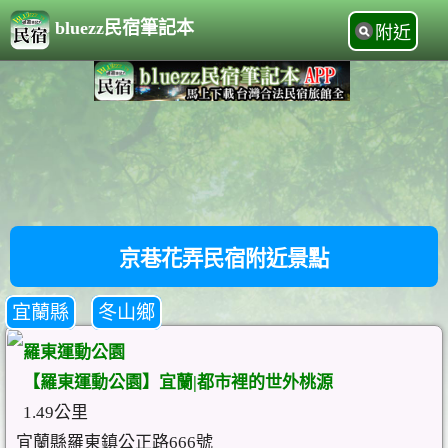
bluezz民宿筆記本
附近
京巷花弄民宿附近景點
宜蘭縣
冬山鄉
羅東運動公園
【羅東運動公園】宜蘭|都市裡的世外桃源
1.49公里
宜蘭縣羅東鎮公正路666號