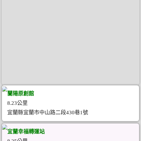
蘭陽原創館
8.23公里
宜蘭縣宜蘭市中山路二段430巷1號
宜蘭幸福轉運站