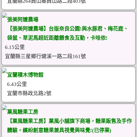
宜蘭縣264員山鄉員山路二段403號
張美阿嬤農場
【張美阿嬤農場】台版奈良公園!與水豚君、梅花鹿、
袋鼠、草泥馬超近距離餵食及互動，卡哇依!
6.15公里
宜蘭縣三星鄉行健溪一路二段161號
宜蘭積木博物館
6.43公里
宜蘭市縣政北路2號
菓風糖果工房
【菓風糖果工房】菓風小舖旗下商場，糖果販售及手作
體驗，繽紛創意糖果兼具視覺與味覺!(已停業)