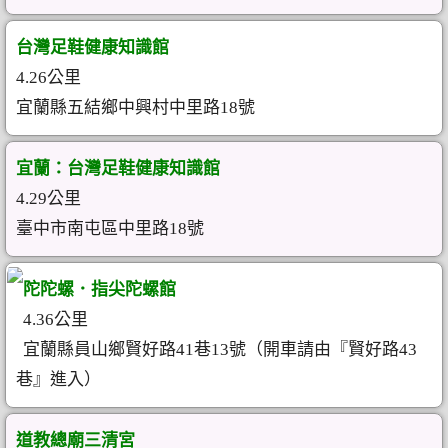
台灣足鞋健康知識館
4.26公里
宜蘭縣五結鄉中興村中里路18號
宜蘭：台灣足鞋健康知識館
4.29公里
臺中市南屯區中里路18號
陀陀螺．指尖陀螺館
4.36公里
宜蘭縣員山鄉賢好路41巷13號（開車請由『賢好路43
巷』進入）
道教總廟三清宮