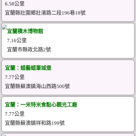
6.58公里
宜蘭縣壯圍鄉壯濱路二段196巷18號
宜蘭積木博物館
7.16公里
宜蘭市縣政北路2號
宜蘭：蜡藝蜡筆城堡
7.77公里
宜蘭縣蘇澳鎮海山西路500號
宜蘭：一米特米食點心觀光工廠
7.77公里
宜蘭縣蘇澳鎮祥和路199號