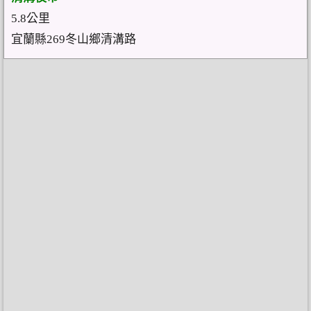
5.8公里
宜蘭縣269冬山鄉清溝路