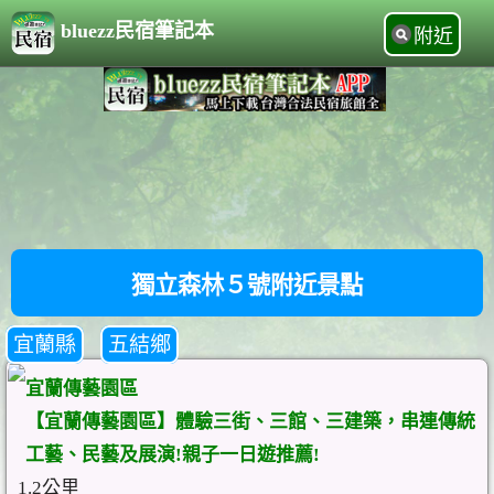
bluezz民宿筆記本
附近
獨立森林５號附近景點
宜蘭縣
五結鄉
宜蘭傳藝園區
【宜蘭傳藝園區】體驗三街、三館、三建築，串連傳統
工藝、民藝及展演!親子一日遊推薦!
1.2公里