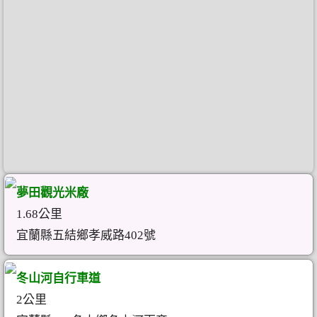
夢田觀光米廠
1.68公里
宜蘭縣五結鄉孝威路402號
冬山河自行車道
2公里