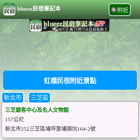
bluezz民宿筆記本
附近
虹橋民宿附近景點
新北市
三芝區
三芝遊客中心及名人文物館
157公尺
新北市252三芝區埔坪里埔頭坑164-2號