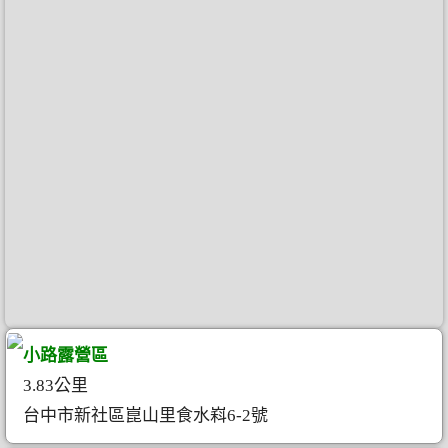
小路露營區
3.83公里
台中市新社區崑山里食水嵙6-2號