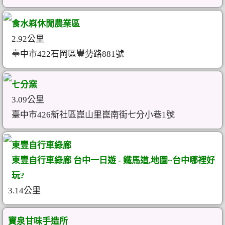
食水嵙休閒農業區
2.92公里
臺中市422石岡區豐勢路881號
七分窯
3.09公里
臺中市426新社區崑山里崑南街七分小巷1號
東豐自行車綠廊
東豐自行車綠廊 台中一日遊 - 鐵馬道,地圖~台中哪裡好
玩?
3.14公里
寶泉甘味手造所