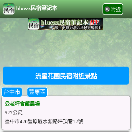
bluezz民宿筆記本
附近
流星花園民宿附近景點
台中市
豐原區
公老坪會館農場
527公尺
臺中市420豐原區水源路坪頂巷12號