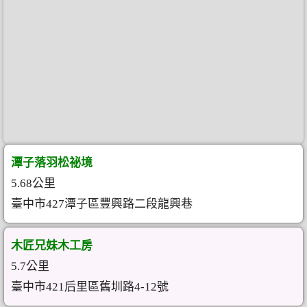
潭子落羽松祕境
5.68公里
臺中市427潭子區豐興路二段龍興巷
木匠兄妹木工房
5.7公里
臺中市421后里區舊圳路4-12號