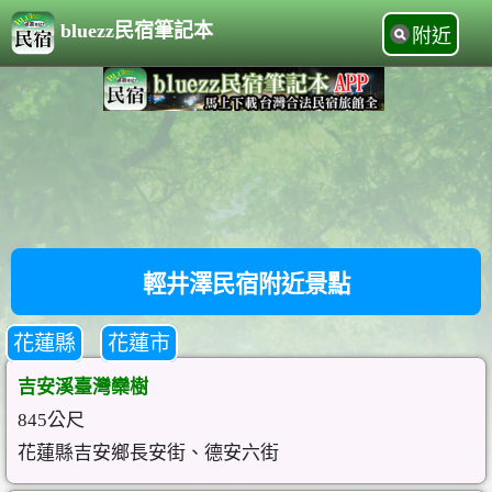
bluezz民宿筆記本
附近
輕井澤民宿附近景點
花蓮縣
花蓮市
吉安溪臺灣欒樹
845公尺
花蓮縣吉安鄉長安街、德安六街