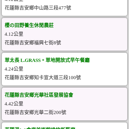
花蓮縣吉安鄉中山路三段477號
櫻の田野養生休閒農莊
4.12公里
花蓮縣吉安鄉福興七街8號
草太長 L.GRASS。草地開放式早午餐廳
4.24公里
花蓮縣吉安鄉知卡宣大道三段100號
花蓮縣吉安鄉光華社區發展協會
4.42公里
花蓮縣吉安鄉光華二街200號