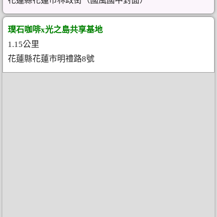
花蓮縣花蓮市林政街（國風國中對面）
璞石咖啡x光之島共享基地
1.15公里
花蓮縣花蓮市明禮路8號