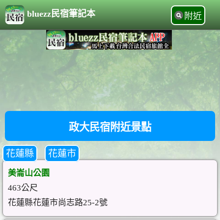
bluezz民宿筆記本
附近
政大民宿附近景點
花蓮縣
花蓮市
美崙山公園
463公尺
花蓮縣花蓮市尚志路25-2號