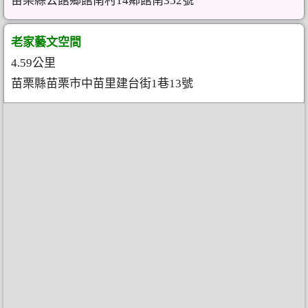
苗栗縣公館鄉館南村14鄰館南352號
老家藝文空間
4.59公里
苗栗縣苗栗市中苗里建台街1巷13號