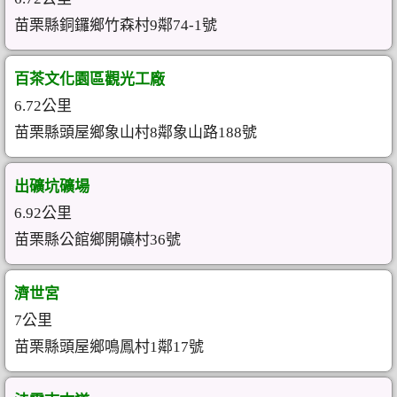
苗栗縣銅鑼鄉竹森村9鄰74-1號
百茶文化園區觀光工廠
6.72公里
苗栗縣頭屋鄉象山村8鄰象山路188號
出礦坑礦場
6.92公里
苗栗縣公館鄉開礦村36號
濟世宮
7公里
苗栗縣頭屋鄉鳴鳳村1鄰17號