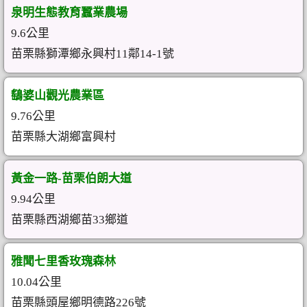
泉明生態教育蠶業農場
9.6公里
苗栗縣獅潭鄉永興村11鄰14-1號
鷂婆山觀光農業區
9.76公里
苗栗縣大湖鄉富興村
黃金一路-苗栗伯朗大道
9.94公里
苗栗縣西湖鄉苗33鄉道
雅聞七里香玫瑰森林
10.04公里
苗栗縣頭屋鄉明德路226號