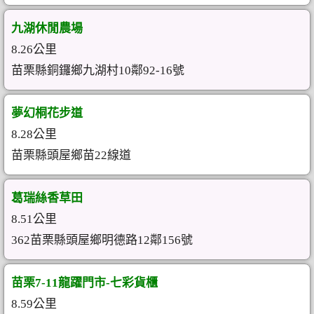
九湖休閒農場
8.26公里
苗栗縣銅鑼鄉九湖村10鄰92-16號
夢幻桐花步道
8.28公里
苗栗縣頭屋鄉苗22線道
葛瑞絲香草田
8.51公里
362苗栗縣頭屋鄉明德路12鄰156號
苗栗7-11龍躍門市-七彩貨櫃
8.59公里