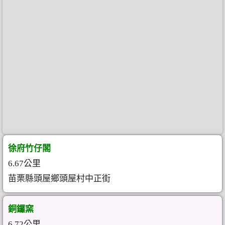
徐府竹仔閣
6.67公里
苗栗縣頭屋鄉頭屋村中正街
銅鑼窯
6.72公里