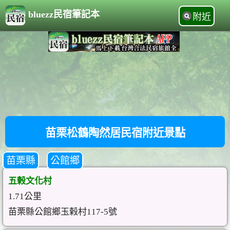
bluezz民宿筆記本
附近
苗栗松鶴陶然居民宿附近景點
苗栗縣
公館鄉
五榖文化村
1.71公里
苗栗縣公館鄉玉榖村117-5號