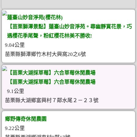
蓮臺山妙音淨苑(櫻花林)
【苗栗獅潭景點】蓮臺山妙音淨苑。尋幽靜賞花景，巧
遇櫻花季尾聲，粉紅櫻花林美不勝收!
9.04公里
苗栗縣獅潭鄉竹木村大興窩20之6號
【苗栗大湖採草莓】六合草莓休閒農場
【苗栗大湖採草莓】六合草莓休閒農場
9.1公里
苗栗縣大湖鄉富興村７鄰水尾２－２３號
鄉野傳奇休閒農園
9.22公里