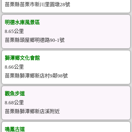
苗栗縣苗栗市新川里圓墩28號
明德水庫風景區
8.65公里
苗栗縣頭屋鄉明德路90-1號
獅潭鄉文化會館
8.66公里
苗栗縣獅潭鄉新店村9鄰98號
觀魚步道
8.68公里
苗栗縣獅潭鄉新店溪附近
鳴鳳古道