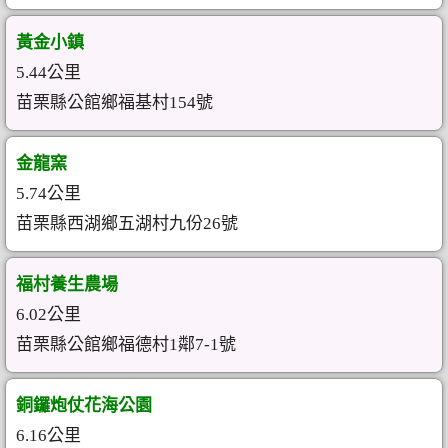
黃金小鎮
5.44公里
苗栗縣公館鄉福基村154號
金龍窯
5.74公里
苗栗縣西湖鄉五湖村九份26號
福村養生農場
6.02公里
苗栗縣公館鄉福德村1鄰7-1號
銅鑼炮仗花海公園
6.16公里