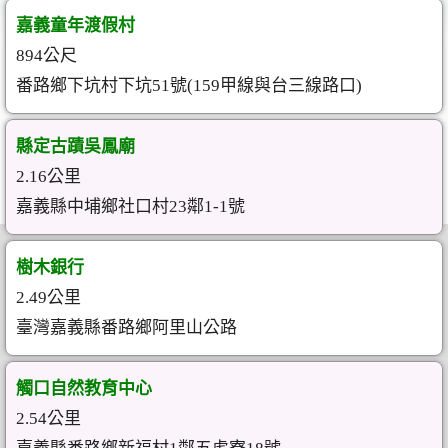
嘉義童年渡假村
894公尺
番路鄉下坑村下坑51號(159甲線與台三線路口)
縣定古蹟吳鳳廟
2.16公里
嘉義縣中埔鄉社口村23鄰1-1號
樹木銀行
2.49公里
臺灣嘉義縣番路鄉阿里山公路
觸口自然教育中心
2.54公里