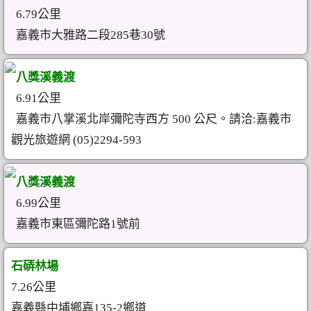
6.79公里
嘉義市大雅路二段285巷30號
八獎溪義渡
6.91公里
嘉義市八掌溪北岸彌陀寺西方 500 公尺。請洽:嘉義市
觀光旅遊網 (05)2294-593
八獎溪義渡
6.99公里
嘉義市東區彌陀路1號前
石硦林場
7.26公里
嘉義縣中埔鄉嘉135-2鄉道