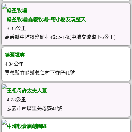
綠盈牧場
綠盈牧場|嘉義牧場~帶小朋友玩整天
3.95公里
嘉義縣中埔鄉鹽館村4鄰2-3號(中埔交流道下6公里)
德源禪寺
4.34公里
嘉義縣竹崎鄉義仁村下寮仔41號
王祖母許太夫人墓
4.78公里
嘉義市盧厝里羌母寮41號
中埔穀倉農創園區