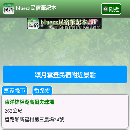
bluezz民宿筆記本
附近
頌月雲登民宿附近景點
嘉義縣市
番路鄉
東洋棕梠湖高爾夫球場
262公尺
番路鄉新福村第三農場24號