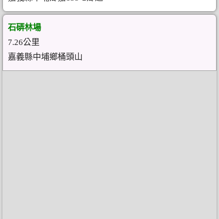
石硦林場
7.26公里
嘉義縣中埔鄉桶頭山