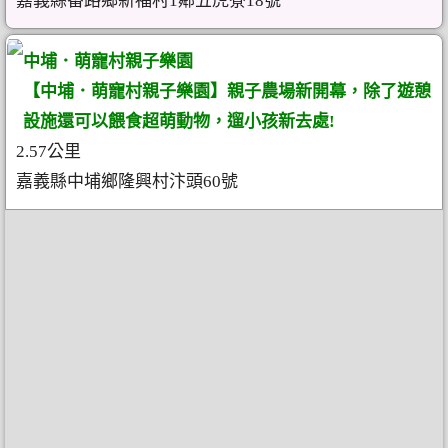
嘉義縣番路鄉新福村1鄰五虎寮18號
中埔．萌寵村親子樂園
【中埔．萌寵村親子樂園】親子農場新開幕，除了遊憩
設施還可以餵食超萌動物，遛小孩新去處!
2.57公里
嘉義縣中埔鄉隆興村汴頭60號