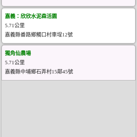
嘉義：欣欣水泥森活園
5.71公里
嘉義縣番路鄉觸口村車埕12號
獨角仙農場
5.71公里
嘉義縣中埔鄉石弄村15鄰45號