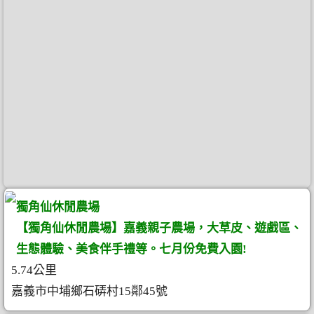
獨角仙休閒農場
【獨角仙休閒農場】嘉義親子農場，大草皮、遊戲區、
生態體驗、美食伴手禮等。七月份免費入園!
5.74公里
嘉義市中埔鄉石硦村15鄰45號