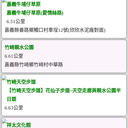
嘉義牛埔仔草原
嘉義牛埔仔草原(愛情絲路)
6.51公里
嘉義縣番路鄉觸口村車埕12號(欣欣水泥廠對面)
竹崎親水公園
6.61公里
嘉義縣竹崎鄉竹崎村中華路
竹崎天空步道
【竹崎天空步道】花仙子步道~天空走廊與親水公園半
日遊
6.63公里
祥太文化館