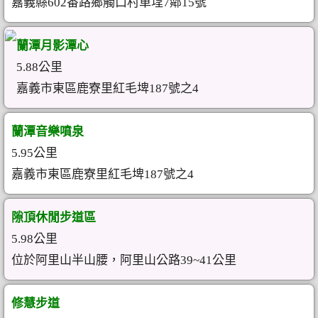
嘉義縣602番路鄉觸口村車埕7鄰15號
蘭潭月影潭心
5.88公里
嘉義市東區鹿寮里紅毛埤187號之4
蘭潭音樂噴泉
5.95公里
嘉義市東區鹿寮里紅毛埤187號之4
隙頂休閒步道區
5.98公里
位於阿里山半山腰，阿里山公路39~41公里
修慧步道