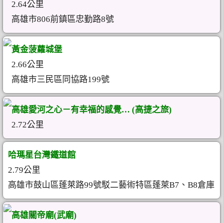
2.64公里
高雄市806前鎮區忠勤路8號
黃金菠蘿城堡
2.66公里
高雄市三民區同協路199號
高雄愛河之心－有幸福的感覺… (高捷之旅)
2.72公里
哈瑪星台灣鐵道館
2.79公里
高雄市鼓山區蓬萊路99號駁二藝術特區蓬萊B7、B8倉庫
高雄關帝廟(武廟)