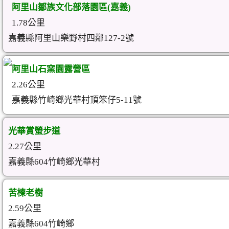
阿里山鄒族文化部落園區(嘉義)
1.78公里
嘉義縣阿里山樂野村四鄰127-2號
阿里山石窯園露營區
2.26公里
嘉義縣竹崎鄉光華村頂笨仔5-11號
光華賞螢步道
2.27公里
嘉義縣604竹崎鄉光華村
苦楝老樹
2.59公里
嘉義縣604竹崎鄉