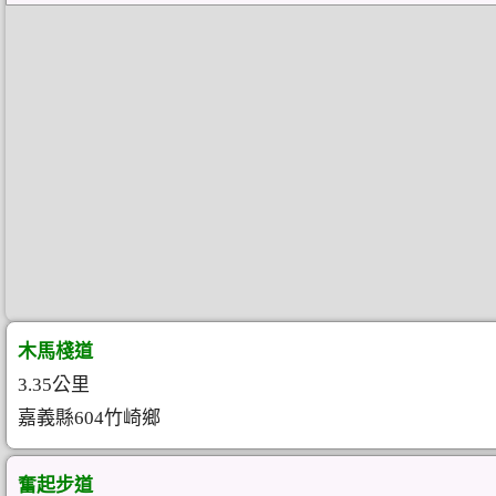
木馬棧道
3.35公里
嘉義縣604竹崎鄉
奮起步道