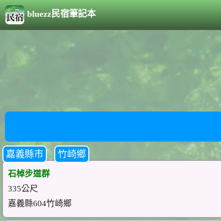
bluezz民宿筆記本
嘉義縣市
竹崎鄉
石棹步道群
335公尺
嘉義縣604竹崎鄉