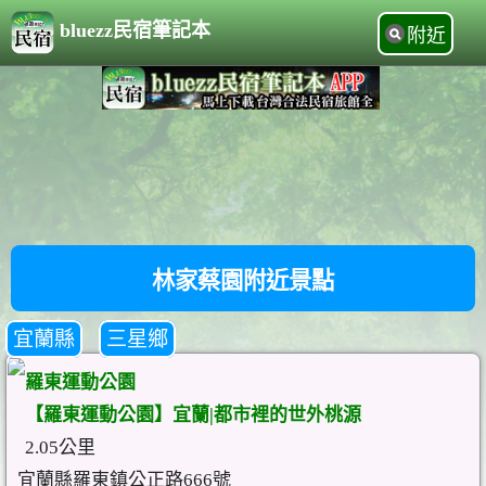
bluezz民宿筆記本
附近
林家蔡園附近景點
宜蘭縣
三星鄉
羅東運動公園
【羅東運動公園】宜蘭|都市裡的世外桃源
2.05公里
宜蘭縣羅東鎮公正路666號