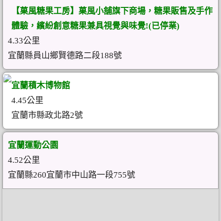
【菓風糖果工房】菓風小舖旗下商場，糖果販售及手作
體驗，繽紛創意糖果兼具視覺與味覺!(已停業)
4.33公里
宜蘭縣員山鄉賢德路二段188號
宜蘭積木博物館
4.45公里
宜蘭市縣政北路2號
宜蘭運動公園
4.52公里
宜蘭縣260宜蘭市中山路一段755號