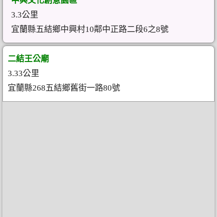
中興文化創意園區
3.3公里
宜蘭縣五結鄉中興村10鄰中正路二段6之8號
二結王公廟
3.33公里
宜蘭縣268五結鄉舊街一路80號