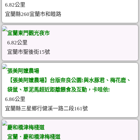
6.82公里
宜蘭縣260宜蘭市和睦路
宜蘭東門觀光夜市
6.82公里
宜蘭市聖後街15號
張美阿嬤農場
【張美阿嬤農場】台版奈良公園!與水豚君、梅花鹿、
袋鼠、草泥馬超近距離餵食及互動，卡哇依!
6.86公里
宜蘭縣三星鄉行健溪一路二段161號
慶和橋津梅棧道
宜蘭．慶和橋津梅棧道