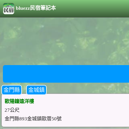
bluezz民宿筆記本
金門縣
金城鎮
歐陽鐘遠洋樓
27公尺
金門縣893金城鎮歐厝50號