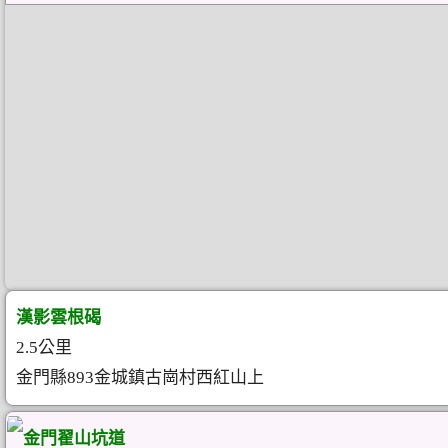
漢影雲根碣
2.5公里
金門縣893金城鎮古崗村西紅山上
金門翟山坑道