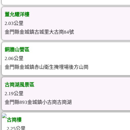
董允耀洋樓
2.03公里
金門縣金城鎮古城里大古崗84號
銅牆山營區
2.06公里
金門縣金城鎮赤山衛生掩埋場後方山崗
古崗湖風景區
2.19公里
金門縣893金城鎮小古崗古崗湖
古崗樓
2.25公里