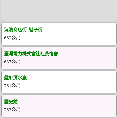
沅陵商店街_鞋子街
669公尺
臺灣電力株式會社社長宿舍
687公尺
艋舺清水巖
761公尺
國史館
763公尺