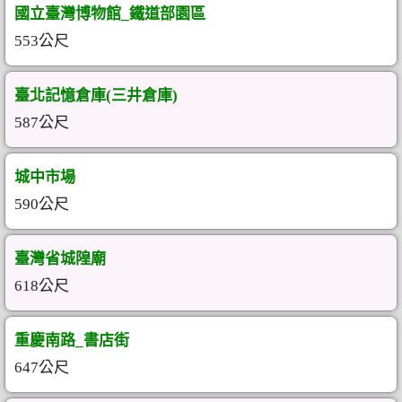
國立臺灣博物館_鐵道部園區
553公尺
臺北記憶倉庫(三井倉庫)
587公尺
城中市場
590公尺
臺灣省城隍廟
618公尺
重慶南路_書店街
647公尺