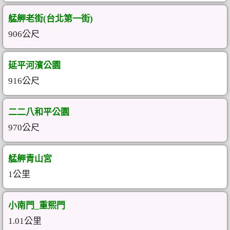
艋舺老街(台北第一街)
906公尺
延平河濱公園
916公尺
二二八和平公園
970公尺
艋舺青山宮
1公里
小南門_重熙門
1.01公里