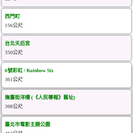
西門町
156公尺
台北天后宮
350公尺
6號彩虹 / Rainbow Six
361公尺
撫臺街洋樓 (《人民導報》舊址)
398公尺
臺北市電影主題公園