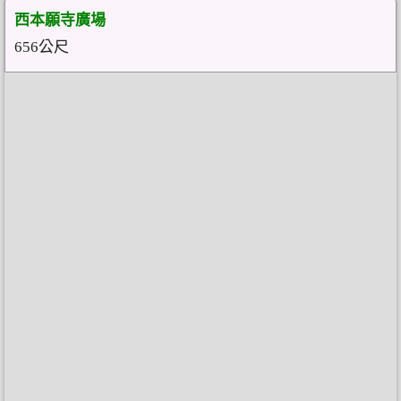
西本願寺廣場
656公尺