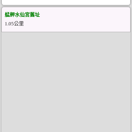
艋舺水仙宮舊址
1.05公里