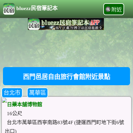
bluezz民宿筆記本
附近
西門邑居自由旅行會館附近景點
台北市
萬華區
日藥本舖博物館
16公尺
台北市萬華區西寧南路83號4F (捷運西門町地下街6號
出口)