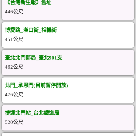
《台灣新生報》舊址
446公尺
博愛路_漢口街_相機街
451公尺
臺北北門郵局_臺北901支
462公尺
北門_承恩門(目前暫停開放)
476公尺
捷運北門站_台北鐵道局
520公尺