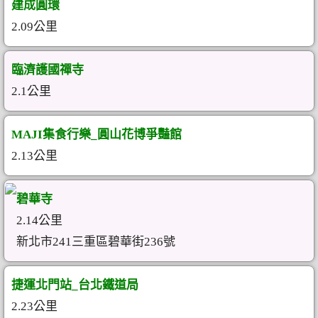
建成圓環
2.09公里
臨濟護國禪寺
2.1公里
MAJI集食行樂_圓山花博爭豔館
2.13公里
碧華寺
2.14公里
新北市241三重區碧華街236號
捷運北門站_台北鐵道局
2.23公里