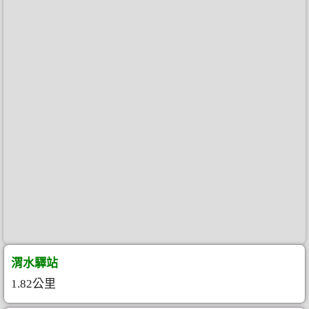
渭水驛站
1.82公里