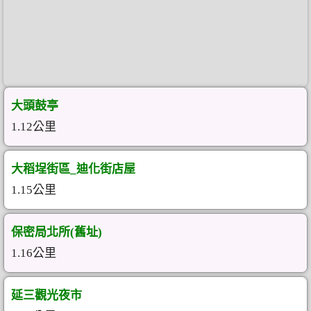
大頭鼓亭
1.12公里
大稻埕街區_迪化街店屋
1.15公里
保密局北所(舊址)
1.16公里
延三觀光夜市