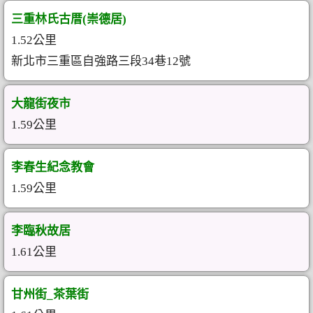
三重林氏古厝(崇德居)
1.52公里
新北市三重區自強路三段34巷12號
大龍街夜市
1.59公里
李春生紀念教會
1.59公里
李臨秋故居
1.61公里
甘州街_茶葉街