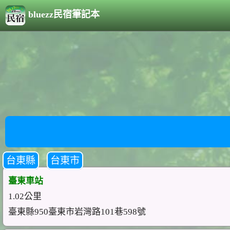
bluezz民宿筆記本
台東縣
台東市
臺東車站
1.02公里
臺東縣950臺東市岩灣路101巷598號