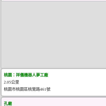
桃園：祥儀機器人夢工廠
2.05公里
桃園市桃園區桃鶯路461號
孔廟