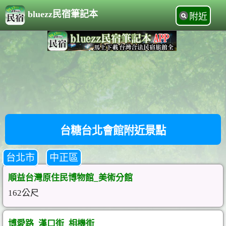
bluezz民宿筆記本
附近
台糖台北會館附近景點
台北市
中正區
順益台灣原住民博物館_美術分館
162公尺
博愛路_漢口街_相機街