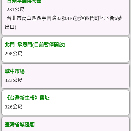
日藥本舖博物館
281公尺
台北市萬華區西寧南路83號4F (捷運西門町地下街6號
出口)
北門_承恩門(目前暫停開放)
298公尺
城中市場
323公尺
《台灣新生報》舊址
326公尺
臺灣省城隍廟