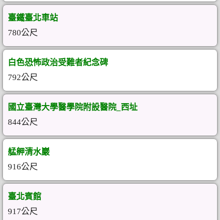
臺鐵臺北車站
780公尺
白色恐怖政治受難者紀念碑
792公尺
國立臺灣大學醫學院附設醫院_西址
844公尺
艋舺清水巖
916公尺
臺北賓館
917公尺