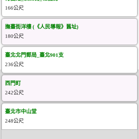
166公尺
撫臺街洋樓 (《人民導報》舊址)
180公尺
臺北北門郵局_臺北901支
236公尺
西門町
242公尺
臺北市中山堂
248公尺