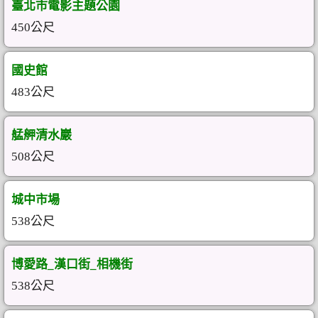
臺北市電影主題公園
450公尺
國史館
483公尺
艋舺清水巖
508公尺
城中市場
538公尺
博愛路_漢口街_相機街
538公尺