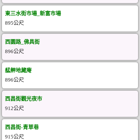
東三水街市場_新富市場
895公尺
西園路_佛具街
896公尺
艋舺地藏庵
896公尺
西昌街觀光夜市
912公尺
西昌街-青草巷
915公尺