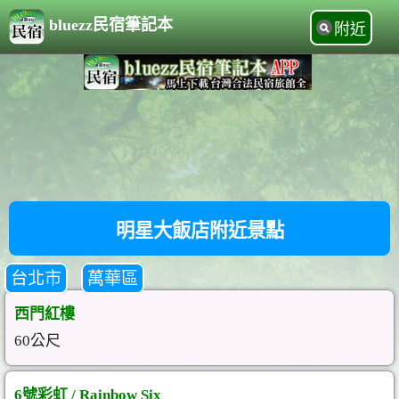
bluezz民宿筆記本
附近
明星大飯店附近景點
台北市
萬華區
西門紅樓
60公尺
6號彩虹 / Rainbow Six