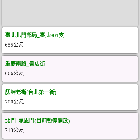
臺北北門郵局_臺北901支
655公尺
重慶南路_書店街
666公尺
艋舺老街(台北第一街)
700公尺
北門_承恩門(目前暫停開放)
713公尺