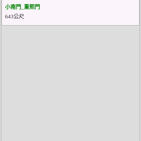
小南門_重熙門
643公尺