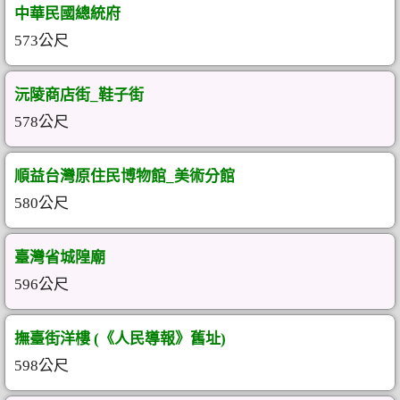
中華民國總統府
573公尺
沅陵商店街_鞋子街
578公尺
順益台灣原住民博物館_美術分館
580公尺
臺灣省城隍廟
596公尺
撫臺街洋樓 (《人民導報》舊址)
598公尺