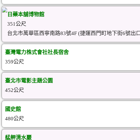
日藥本舖博物館
351公尺
台北市萬華區西寧南路83號4F (捷運西門町地下街6號出口
臺灣電力株式會社社長宿舍
359公尺
臺北市電影主題公園
452公尺
國史館
480公尺
艋舺清水巖