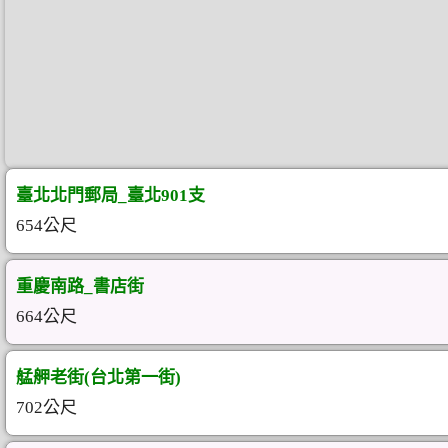
臺北北門郵局_臺北901支
654公尺
重慶南路_書店街
664公尺
艋舺老街(台北第一街)
702公尺