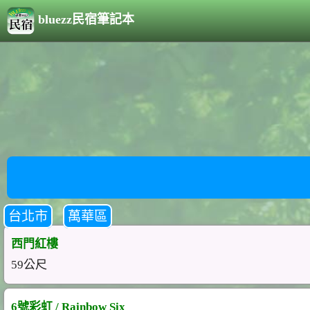
bluezz民宿筆記本
台北市
萬華區
西門紅樓
59公尺
6號彩虹 / Rainbow Six