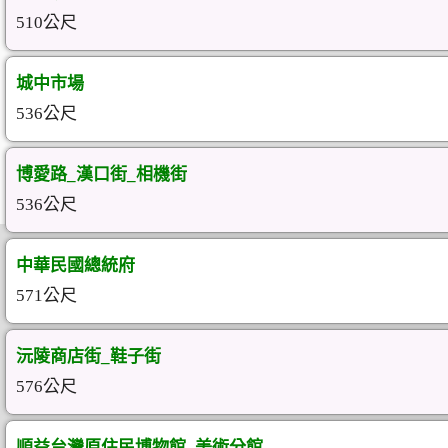
510公尺
城中市場
536公尺
博愛路_漢口街_相機街
536公尺
中華民國總統府
571公尺
沅陵商店街_鞋子街
576公尺
順益台灣原住民博物館_美術分館