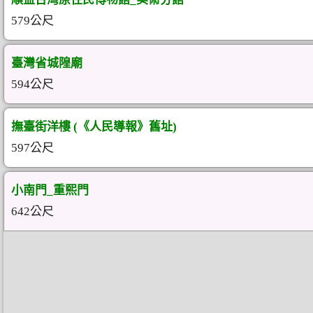
579公尺
臺灣省城隍廟
594公尺
撫臺街洋樓 (《人民導報》舊址)
597公尺
小南門_重熙門
642公尺