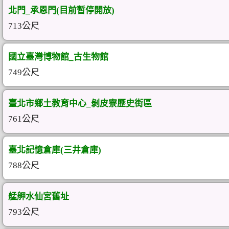
北門_承恩門(目前暫停開放)
713公尺
國立臺灣博物館_古生物館
749公尺
臺北市鄉土教育中心_剝皮寮歷史街區
761公尺
臺北記憶倉庫(三井倉庫)
788公尺
艋舺水仙宮舊址
793公尺