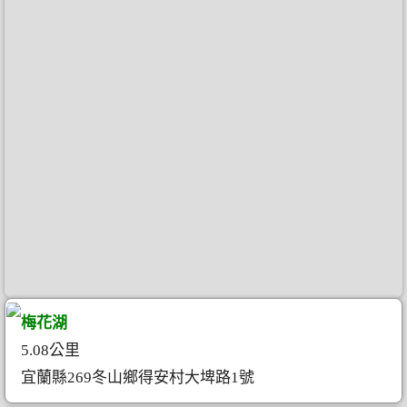
梅花湖
5.08公里
宜蘭縣269冬山鄉得安村大埤路1號