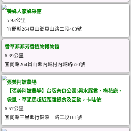
養蜂人家蜂采館
5.93公里
宜蘭縣264員山鄉員山路二段403號
香草菲菲芳香植物博物館
6.39公里
宜蘭縣264員山鄉內城村內城路650號
張美阿嬤農場
【張美阿嬤農場】台版奈良公園!與水豚君、梅花鹿、
袋鼠、草泥馬超近距離餵食及互動，卡哇依!
6.57公里
宜蘭縣三星鄉行健溪一路二段161號