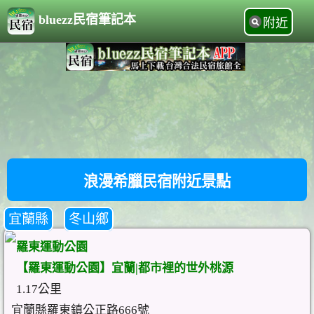
bluezz民宿筆記本
附近
浪漫希臘民宿附近景點
宜蘭縣
冬山鄉
羅東運動公園
【羅東運動公園】宜蘭|都市裡的世外桃源
1.17公里
宜蘭縣羅東鎮公正路666號