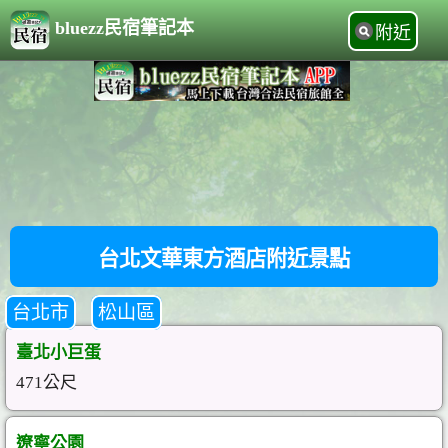
bluezz民宿筆記本
附近
台北文華東方酒店附近景點
台北市
松山區
臺北小巨蛋
471公尺
遼寧公園