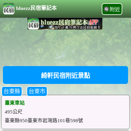
bluezz民宿筆記本
附近
綺軒民宿附近景點
台東縣
台東市
臺東車站
495公尺
臺東縣950臺東市岩灣路101巷598號