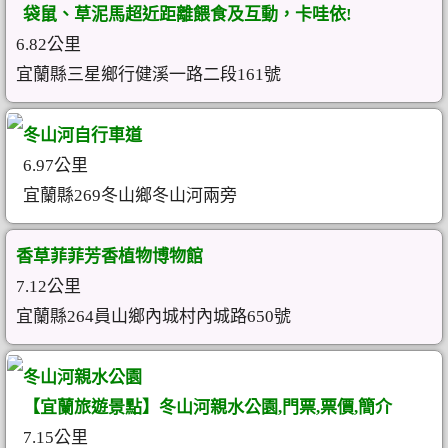
袋鼠、草泥馬超近距離餵食及互動，卡哇依!
6.82公里
宜蘭縣三星鄉行健溪一路二段161號
冬山河自行車道
6.97公里
宜蘭縣269冬山鄉冬山河兩旁
香草菲菲芳香植物博物館
7.12公里
宜蘭縣264員山鄉內城村內城路650號
冬山河親水公園
【宜蘭旅遊景點】冬山河親水公園,門票,票價,簡介
7.15公里