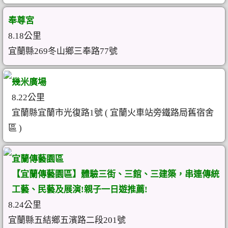
奉尊宮
8.18公里
宜蘭縣269冬山鄉三奉路77號
幾米廣場
8.22公里
宜蘭縣宜蘭市光復路1號 ( 宜蘭火車站旁鐵路局舊宿舍
區 )
宜蘭傳藝園區
【宜蘭傳藝園區】體驗三街、三館、三建築，串連傳統
工藝、民藝及展演!親子一日遊推薦!
8.24公里
宜蘭縣五結鄉五濱路二段201號