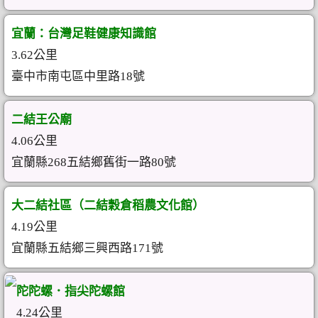
宜蘭：台灣足鞋健康知識館
3.62公里
臺中市南屯區中里路18號
二結王公廟
4.06公里
宜蘭縣268五結鄉舊街一路80號
大二結社區（二結穀倉稻農文化館）
4.19公里
宜蘭縣五結鄉三興西路171號
陀陀螺．指尖陀螺館
4.24公里