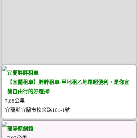
宜蘭胖胖租車
【宜蘭租車】胖胖租車-甲地租乙地還超便利，是你宜
蘭自由行的好選擇!
7.88公里
宜蘭縣宜蘭市校舍路161-1號
蘭陽原創館