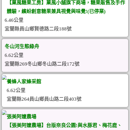
【菓風糖果工房】菓風小舖旗下商場，糖果販售及手作
體驗，繽紛創意糖果兼具視覺與味覺!(已停業)
6.46公里
宜蘭縣員山鄉賢德路二段188號
冬山河生態綠舟
6.62公里
宜蘭縣269冬山鄉冬山路二段172號
養蜂人家蜂采館
6.62公里
宜蘭縣264員山鄉員山路二段403號
張美阿嬤農場
【張美阿嬤農場】台版奈良公園!與水豚君、梅花鹿、