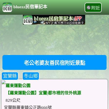
bluezz民宿筆記本
附近
老公老婆友善民宿附近景點
宜蘭縣
冬山鄉
羅東運動公園
【羅東運動公園】宜蘭|都市裡的世外桃源
829公尺
宜蘭縣羅東鎮公正路666號