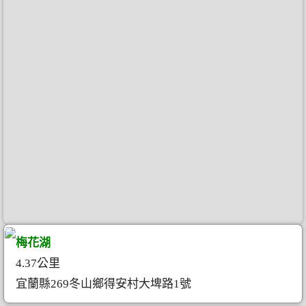
梅花湖
4.37公里
宜蘭縣269冬山鄉得安村大埤路1號