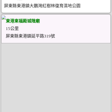
屏東縣東港鎮大鵬灣紅樹林復育濕地公園
東港東福殿城隍廟
15公里
屏東縣東港鎮延平路319號