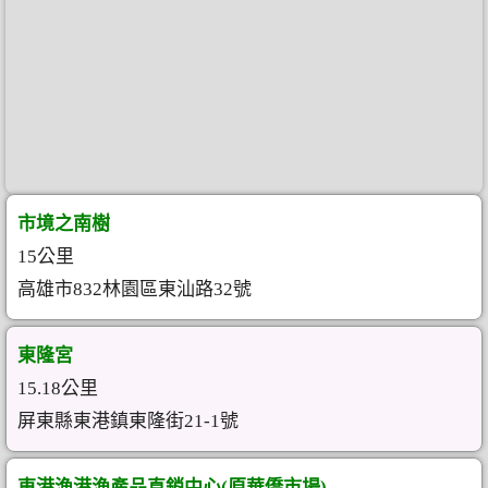
市境之南樹
15公里
高雄市832林園區東汕路32號
東隆宮
15.18公里
屏東縣東港鎮東隆街21-1號
東港漁港漁產品直銷中心(原華僑市場)