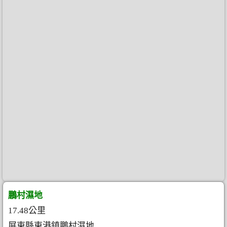
鵬村濕地
17.48公里
屏東縣東港鎮鵬村濕地