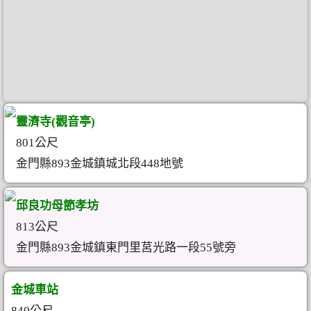
靈濟寺(觀音亭)
801公尺
金門縣893金城鎮城北段448地號
邱良功母節孝坊
813公尺
金門縣893金城鎮東門里莒光路一段55號旁
金城車站
840公尺