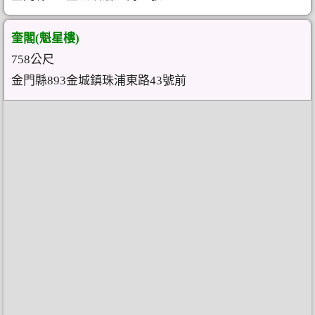
奎閣(魁星樓)
758公尺
金門縣893金城鎮珠浦東路43號前