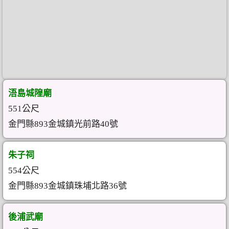
浯島城隍廟
551公尺
金門縣893金城鎮光前路40號
朱子祠
554公尺
金門縣893金城鎮珠埔北路36號
後浦武廟