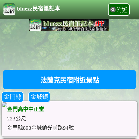
bluezz民宿筆記本
附近
法蘭克民宿附近景點
金門縣
金城鎮
金門高中中正堂
223公尺
金門縣893金城鎮光前路94號