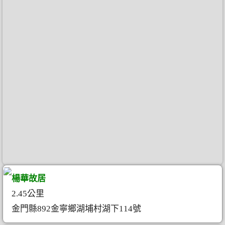
楊華故居
2.45公里
金門縣892金寧鄉湖埔村湖下114號