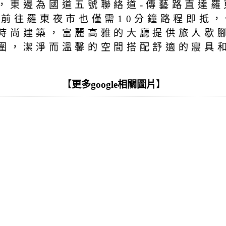
，東邊為國道五號聯絡道-傳藝路直達羅
，前往羅東夜市也僅需10分鐘路程即抵
時尚建築，富麗高雅的大廳提供旅人歇
圍，潔淨而溫馨的空間搭配舒適的寢具
【
更多google相關圖片
】