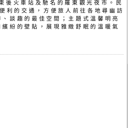
東後火車站及馳名的羅東觀光夜市。民
，便利的交通，方便旅人前往各地尋幽訪
腳、談趣的最佳空間；主題式溫馨明亮
和繽紛的壁貼，展現雅緻舒眠的溫暖氣