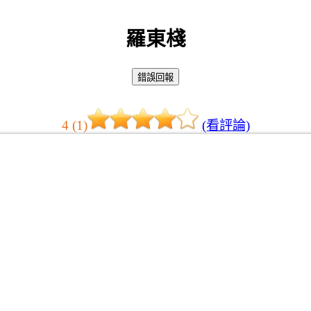
羅東棧
4 (1)
(看評論)