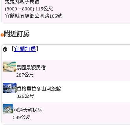
兔兔丸親子民宿
(8000 ~ 8000) 115公尺
宜蘭縣五結鄉公園路105號
附近訂房
🏠【
宜蘭訂房
】
晨園景觀民宿
287公尺
香格里拉冬山河旅館
326公尺
羽過天輕民宿
549公尺