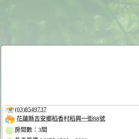
(03)8549737
花蓮縣吉安鄉稻香村稻興一街88號
房間數：3間