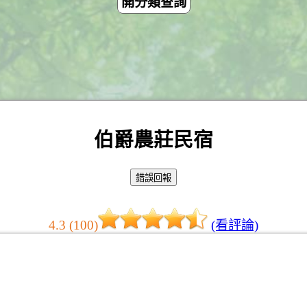
開分類查詢
伯爵農莊民宿
4.3 (100)
(看評論)