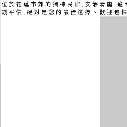
位於花蓮市郊的獨棟民宿,安靜清幽,適
錢平價,絕對是您的最佳選擇、歡迎包