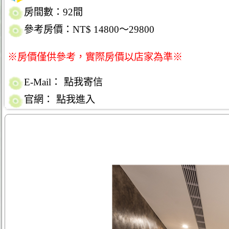
房間數：92間
參考房價：NT$ 14800～29800
※房價僅供參考，實際房價以店家為準※
E-Mail：
點我寄信
官網：
點我進入