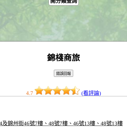
開分類查詢
錦棧商旅
4.7
(看評論)
及錦州街46號7樓、48號7樓、46號13樓、48號13樓