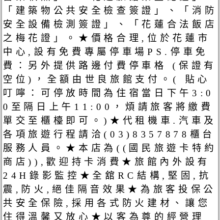
「建築物公共安全檢查簽證」、「消防
安全設備檢測簽證」、「花蓮合法飯店
之梅花證」。★價格合理,位於花蓮市
中心,設有免費專屬停車場PS.停車免
費：另外提供路邊付費停車格 (保證有
空位)，全額由世良旅館支付。( 貼心
叮嚀：可停放時間為住宿當日下午3:0
0至隔日上午11:00，煩請旅客將繳費
單交至櫃檯即可。)★代租機車.汽車及
各項旅遊行程請洽(03)8357878櫃台
服務人員。★本店為((國民旅遊卡特約
商店)),歡迎持卡消費★旅館內外設有
24H錄影監控★全舘RC結構,堅固,抗
震,防火,絕佳隔音效果★為旅客投保公
共安全保險,採用各式防火建材、讓您
住得溫馨又放心★以客為尊的經營理