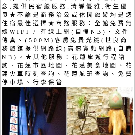
念,提供民宿般服務,清靜優雅,衛生優
良★不論是商務洽公或休閒旅遊均是您
住宿最佳選擇★商務服務：全館免費無
線WIFI / 有線上網(自備NB)、文件
傳真、(500M)客房免費光纖(世良商
務旅館提供網路線)高速寬頻網路(自備
NB)。★其他服務：花蓮旅遊行程諮
詢、花蓮市區地圖、花蓮美食地圖、花
蓮火車時刻查詢、花蓮航班查詢、免費
停車場、行李保管