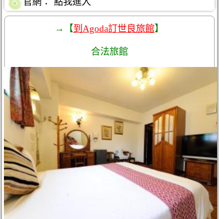
官網：
點我進入
→【
到Agoda訂世良旅館
】
合法旅館