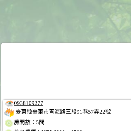
0938109277
臺東縣臺東市青海路三段91巷57弄22號
房間數：5間