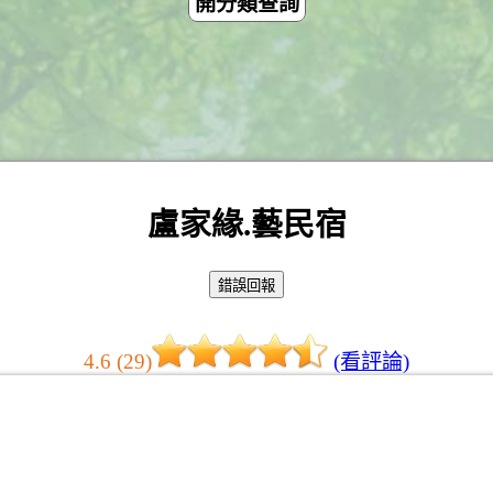
開分類查詢
盧家緣.藝民宿
4.6 (29)
(看評論)