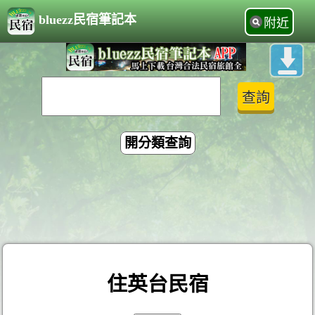
bluezz民宿筆記本
附近
開分類查詢
住英台民宿