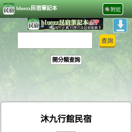
bluezz民宿筆記本
附近
開分類查詢
沐九行館民宿