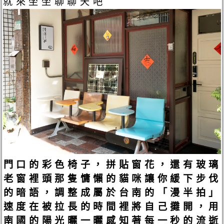
就來坐坐聊聊天吧
門口的彩色椅子，拼貼窗花，還有玻璃
老窗裡頭那隻慵懶的貓咪讓你緩下步伐
的暗語，調整成屬於台南的「漫半拍」
速度在被拉長的時間裡將自己攤開，用
南國的陽光曬一曬感知著每一秒的流逝