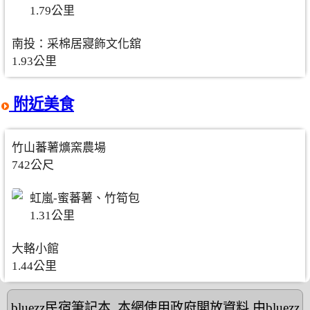
1.79公里
南投：采棉居寢飾文化舘
1.93公里
附近美食
竹山蕃薯爌窯農場
742公尺
虹嵐-蜜蕃薯、竹筍包
1.31公里
大輅小館
1.44公里
bluezz民宿筆記本
,本網使用政府開放資料,由bluezz