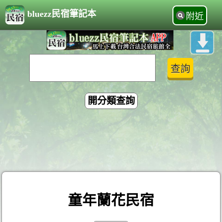
bluezz民宿筆記本
附近
開分類查詢
童年蘭花民宿