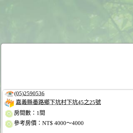
(05)2590536
嘉義縣番路鄉下坑村下坑45之25號
房間數：1間
參考房價：NT$ 4000～4000