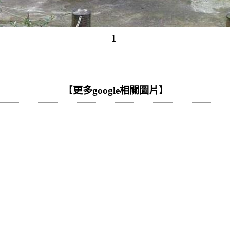
1
【
更多google相關圖片
】