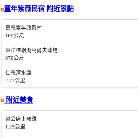
童年紫薇民宿 附近景點
嘉義童年渡假村
109公尺
東洋棕梠湖高爾夫球場
878公尺
仁義潭水庫
2.77公里
附近美食
菜公店土窯雞
1.25公里