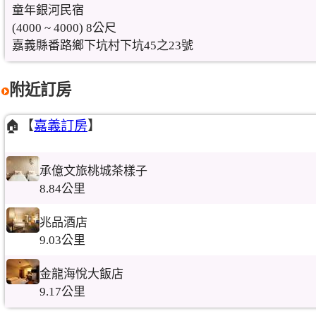
童年銀河民宿
(4000 ~ 4000) 8公尺
嘉義縣番路鄉下坑村下坑45之23號
附近訂房
🏠【
嘉義訂房
】
承億文旅桃城茶樣子
8.84公里
兆品酒店
9.03公里
金龍海悅大飯店
9.17公里