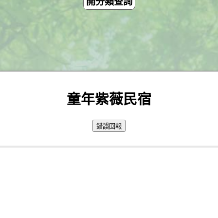
開分類查詢
童年紫薇民宿