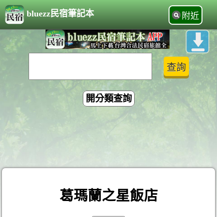
bluezz民宿筆記本
附近
開分類查詢
葛瑪蘭之星飯店