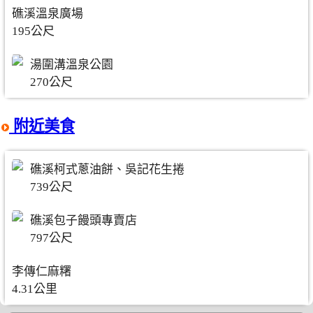
礁溪溫泉廣場
195公尺
湯圍溝溫泉公園
270公尺
附近美食
礁溪柯式蔥油餅、吳記花生捲
739公尺
礁溪包子饅頭專賣店
797公尺
李傳仁麻糬
4.31公里