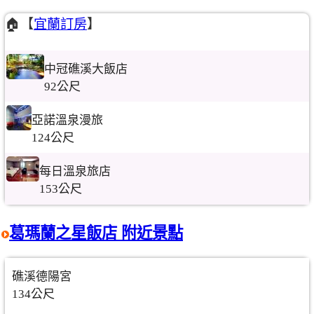
🏠【
宜蘭訂房
】
中冠礁溪大飯店
92公尺
亞諾溫泉漫旅
124公尺
每日溫泉旅店
153公尺
葛瑪蘭之星飯店 附近景點
礁溪德陽宮
134公尺