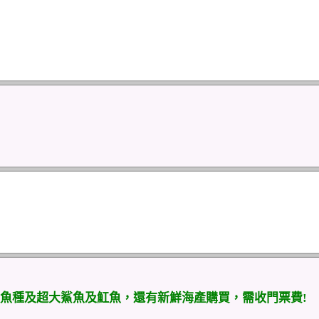
魚種及超大鯊魚及魟魚，還有新鮮海產購買，需收門票費!