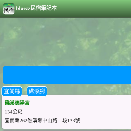
bluezz民宿筆記本
宜蘭縣
礁溪鄉
礁溪德陽宮
134公尺
宜蘭縣262礁溪鄉中山路二段133號