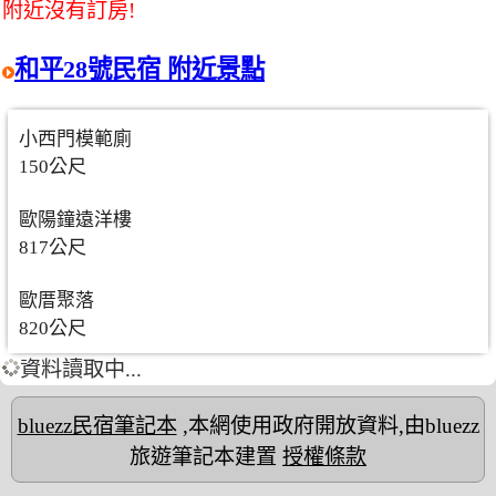
附近沒有訂房!
和平28號民宿 附近景點
小西門模範廁
150公尺
歐陽鐘遠洋樓
817公尺
歐厝聚落
820公尺
資料讀取中...
bluezz民宿筆記本
,本網使用政府開放資料,由bluezz
旅遊筆記本建置
授權條款