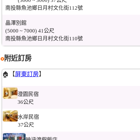
(3000 ~ 3000) 37公尺
南投縣魚池鄉日月村文化街112號
晶澤別館
(5000 ~ 7000) 41公尺
南投縣魚池鄉日月村文化街110號
附近訂房
🏠【
屏東訂房
】
澄園民宿
36公尺
水岸民宿
37公尺
映涵渡假飯店