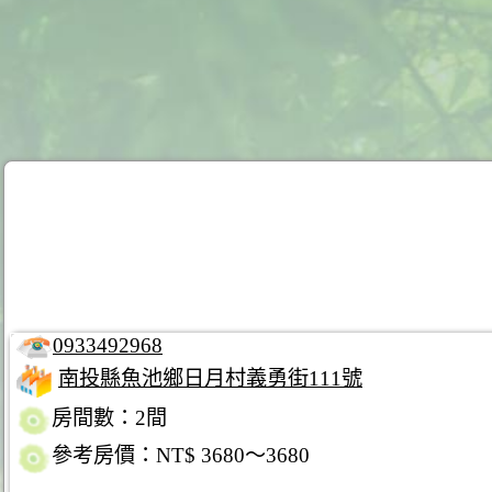
0933492968
南投縣魚池鄉日月村義勇街111號
房間數：2間
參考房價：NT$ 3680～3680